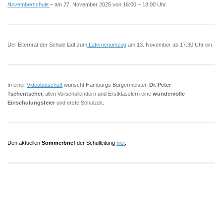
Novemberschule
– am 27. November 2025 von 16:00 – 18:00 Uhr.
Der Elternrat der Schule lädt zum
Laternenumzug
am 13. November ab 17:30 Uhr ein.
In einer
Videobotschaft
wünscht Hamburgs Bürgermeister,
Dr. Peter
Tschentscher,
allen Vorschulkindern und Erstklässlern eine
wundervolle
Einschulungsfeier
und erste Schulzeit.
Den aktuellen
Sommerbrief
der Schulleitung
hier
.