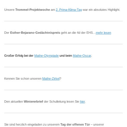
Unsere
Trommel-Projektwoche
am
2. Prima-Klima-Tag
war ein absolutes Highlight.
Der
Esther-Bejarano-Gedächtnispreis
geht an die 4d der EHS…
mehr lesen
Großer Erfolg bei der
Mathe-Olympiade
und beim
Mathe-Oscar
.
Kennen Sie schon unseren
Mathe-Zirkel
?
Den aktuellen
Wintererbrief
der Schulleitung lesen Sie
hier
.
Sie sind herzlich eingeladen zu unserem
Tag der offenen Tür
– unserer