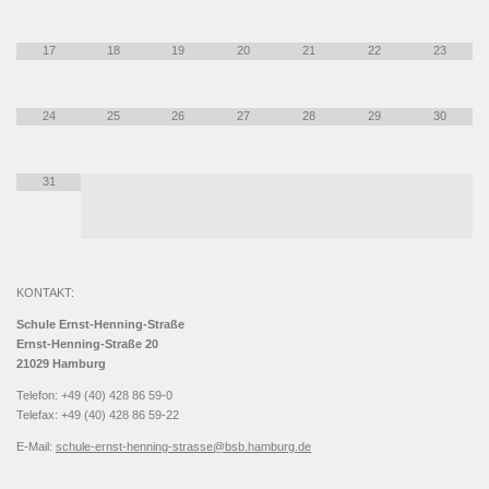
17
18
19
20
21
22
23
24
25
26
27
28
29
30
31
KONTAKT:
Schule Ernst-Henning-Straße
Ernst-Henning-Straße 20
21029 Hamburg
Telefon: +49 (40) 428 86 59-0
Telefax: +49 (40) 428 86 59-22
E-Mail:
schule-ernst-henning-strasse@bsb.hamburg.de