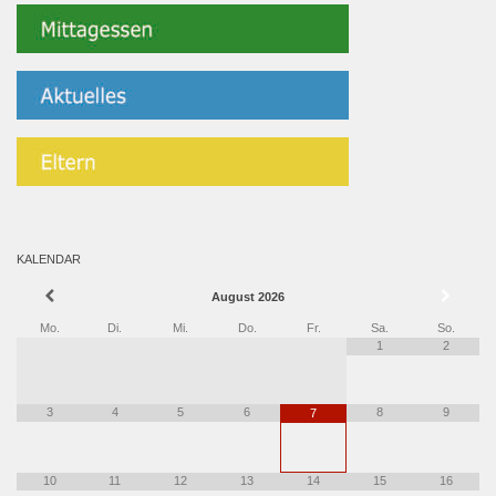
KALENDAR
August
2026
Mo.
Di.
Mi.
Do.
Fr.
Sa.
So.
1
2
3
4
5
6
8
9
7
10
11
12
13
14
15
16