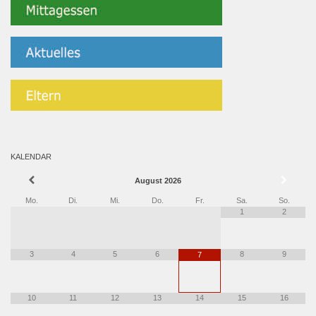
KALENDAR
August
2026
Mo.
Di.
Mi.
Do.
Fr.
Sa.
So.
1
2
3
4
5
6
8
9
7
10
11
12
13
14
15
16