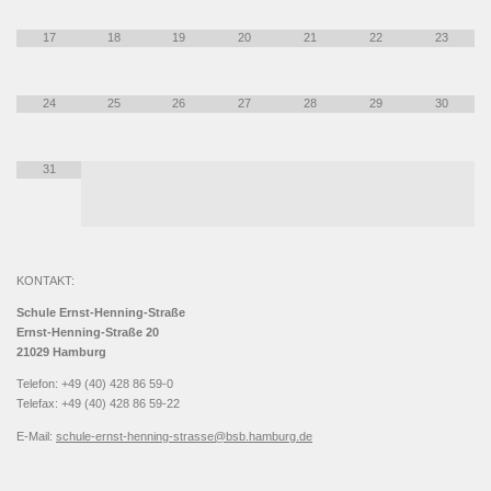
17
18
19
20
21
22
23
24
25
26
27
28
29
30
31
KONTAKT:
Schule Ernst-Henning-Straße
Ernst-Henning-Straße 20
21029 Hamburg
Telefon: +49 (40) 428 86 59-0
Telefax: +49 (40) 428 86 59-22
E-Mail:
schule-ernst-henning-strasse@bsb.hamburg.de