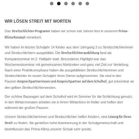
WIR LÖSEN STREIT MIT WORTEN
Das
haben wir schon seit Jahren fest in unserem
Streitschlichter-Programm
Prima-
verankert.
Klima-Konzept
Wir haben im letzten Schuljahr
14 Kinder
aus dem Jahrgang 3 zu Streitschlichterinnen
und Streitschlichtern ausgebildet. Die
fand als
Streitschlichterausbildung
Kompaktseminar im 2. Halbjahr statt. Besonderes Highlight war das
Wochenendseminar mit gemeinsamen Mahlzeiten und ganz viel Zeit zur Vertiefung.
Nach einer Praktikumsphase haben die ausgebildeten Streitschlichterinnen und
Streitschlichter im neuen Schuljahr ihren Dienst aufgenommen. Sie sind in den
Pausen
, gut erkennbar an
Ansprechpartnerinnen und Ansprechpartner auf dem Schulhof
den gelben
Streitschlichterwesten
.
Der schöne
Bauwagen
auf dem Schulhof wird im Sommer für die Schlichtung genutzt.
In den Wintermonaten arbeiten sie in ihrem
Winterbüro
im Keller und helfen dort
während der großen Pausen.
Unsere Streitschlichterinnen und Streitschlichter helfen Kindern, eine
Lösung für ihren
zu finden. Sie genießen hohe Anerkennung in der Schulgemeinschaft und
Streit
beeinflussen das Prima-Klima unserer Schule sehr positiv.