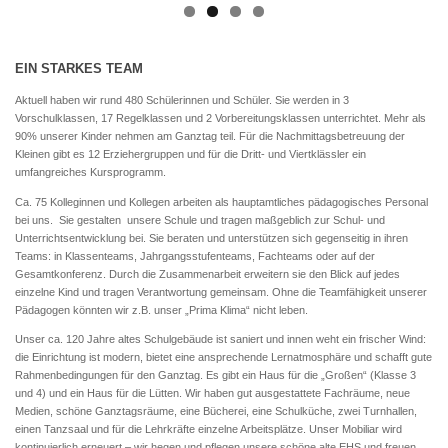
EIN STARKES TEAM
Aktuell haben wir rund 480 Schülerinnen und Schüler. Sie werden in 3
Vorschulklassen, 17 Regelklassen und 2 Vorbereitungsklassen unterrichtet. Mehr als
90% unserer Kinder nehmen am Ganztag teil. Für die Nachmittagsbetreuung der
Kleinen gibt es 12 Erziehergruppen und für die Dritt- und Viertklässler ein
umfangreiches Kursprogramm.
Ca. 75 Kolleginnen und Kollegen arbeiten als hauptamtliches pädagogisches Personal
bei uns. Sie gestalten unsere Schule und tragen maßgeblich zur Schul- und
Unterrichtsentwicklung bei. Sie beraten und unterstützen sich gegenseitig in ihren
Teams: in Klassenteams, Jahrgangsstufenteams, Fachteams oder auf der
Gesamtkonferenz. Durch die Zusammenarbeit erweitern sie den Blick auf jedes
einzelne Kind und tragen Verantwortung gemeinsam. Ohne die Teamfähigkeit unserer
Pädagogen könnten wir z.B. unser „Prima Klima“ nicht leben.
Unser ca. 120 Jahre altes Schulgebäude ist saniert und innen weht ein frischer Wind:
die Einrichtung ist modern, bietet eine ansprechende Lernatmosphäre und schafft gute
Rahmenbedingungen für den Ganztag. Es gibt ein Haus für die „Großen“ (Klasse 3
und 4) und ein Haus für die Lütten. Wir haben gut ausgestattete Fachräume, neue
Medien, schöne Ganztagsräume, eine Bücherei, eine Schulküche, zwei Turnhallen,
einen Tanzsaal und für die Lehrkräfte einzelne Arbeitsplätze. Unser Mobiliar wird
kontinuierlich erneuert – wir hegen und pflegen unsere schöne alte EHS und freuen