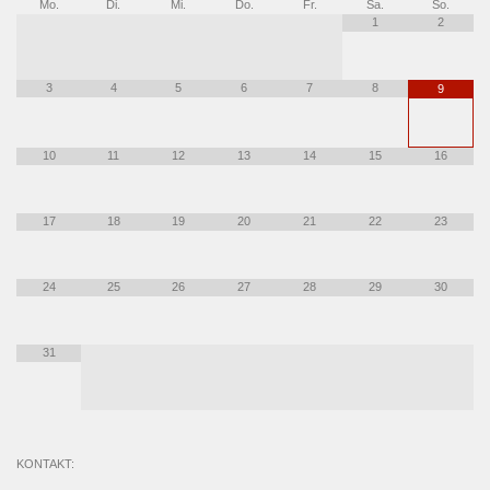
Mo.
Di.
Mi.
Do.
Fr.
Sa.
So.
1
2
3
4
5
6
7
8
9
10
11
12
13
14
15
16
17
18
19
20
21
22
23
24
25
26
27
28
29
30
31
KONTAKT: