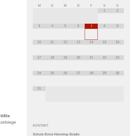
M
D
M
D
F
S
S
1
2
3
4
5
6
8
9
7
10
11
12
13
14
15
16
17
18
19
20
21
22
23
24
25
26
27
28
29
30
31
rößte
nzelsiege
KONTAKT:
Schule Ernst-Henning-Straße